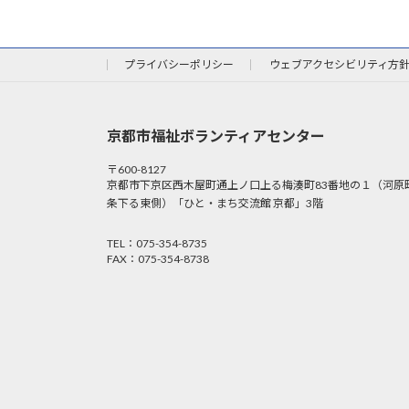
プライバシーポリシー
ウェブアクセシビリティ方
京都市福祉ボランティアセンター
〒600-8127
京都市下京区西木屋町通上ノ口上る梅湊町83番地の１（河原
条下る東側）「ひと・まち交流館 京都」3階
TEL：075-354-8735
FAX：075-354-8738