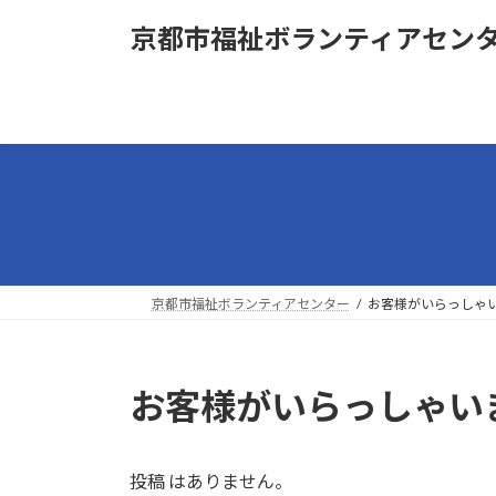
コ
ナ
京都市福祉ボランティアセン
ン
ビ
テ
ゲ
ン
ー
ツ
シ
へ
ョ
ス
ン
キ
に
ッ
移
プ
動
京都市福祉ボランティアセンター
お客様がいらっしゃい
お客様がいらっしゃい
投稿 はありません。