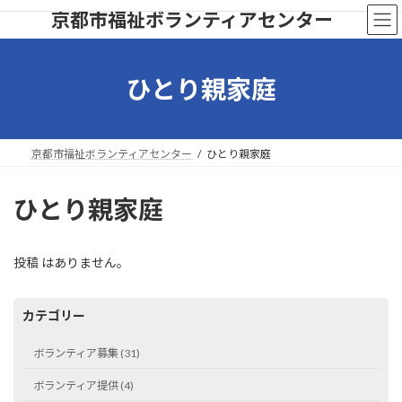
コ
ナ
京都市福祉ボランティアセンター
ン
ビ
テ
ゲ
ン
ー
ツ
シ
ひとり親家庭
へ
ョ
ス
ン
キ
に
ッ
移
京都市福祉ボランティアセンター
ひとり親家庭
プ
動
ひとり親家庭
投稿 はありません。
カテゴリー
ボランティア募集 (31)
ボランティア提供 (4)