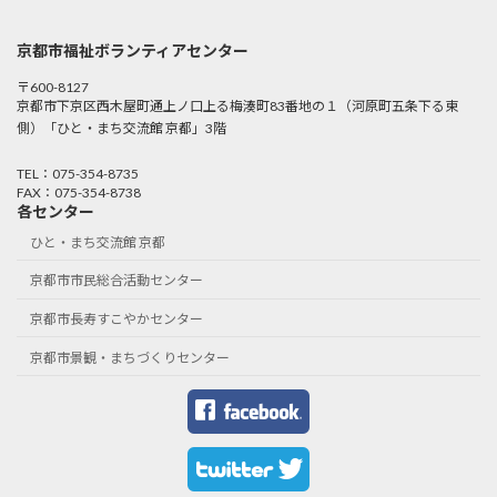
京都市福祉ボランティアセンター
〒600-8127
京都市下京区西木屋町通上ノ口上る梅湊町83番地の１（河原町五条下る東
側）「ひと・まち交流館 京都」3階
TEL：075-354-8735
FAX：075-354-8738
各センター
ひと・まち交流館 京都
京都市市民総合活動センター
京都市長寿すこやかセンター
京都市景観・まちづくりセンター