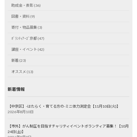
助成金・表彰 (36)
図書・資料 (9)
寄付・物品募集 (3)
ﾎﾞﾗﾝﾃｨｱｰｽﾞ京都 (47)
講座・イベント (42)
新着 (23)
オススメ (13)
新着情報
【中京区】-はたらく・育てる方の-ミニ体力測定会【11月10日(火)】
2026年8月10日
【市外】がん制圧を目指すチャリティイベントボランティア募集！【10月
24日(土)】