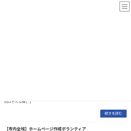
コ
ナ
京都市福祉ボランティアセンター
ン
ビ
テ
ゲ
ン
ー
ツ
シ
ホームページ
へ
ョ
ス
ン
キ
に
ッ
移
京都市福祉ボランティアセンター
ホームページ
プ
動
月刊誌『ボランティアーズ京都』vol.250（2025年9月号）
2025年9月1日
◎私たちの得意なことで ボランティア活動を応援します！ 専門的なスキル
等を活かして、地域でボランティア活動をしている団体をサポートすること
で、その団体の活動の幅が広がり、よりよい社会づくりにつながります。 今
回はそんな縁 […]
続きを読む
【市内全域】ホームページ作成ボランティア