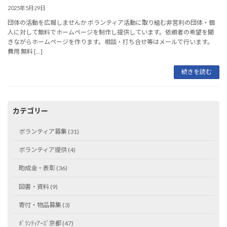
2025年5月29日
団体の活動を広報しませんか ボランティア活動に取り組む非営利の団体・個
人に対して無料でホームページを制作し提供しています。依頼者の希望を聞
きながらホームページを作ります。相談・打ち合せ等はメールで行います。
費用 無料 […]
続きを読む
カテゴリー
ボランティア募集 (31)
ボランティア提供 (4)
助成金・表彰 (36)
図書・資料 (9)
寄付・物品募集 (3)
ﾎﾞﾗﾝﾃｨｱｰｽﾞ京都 (47)