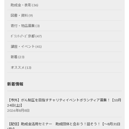
助成金・表彰 (36)
図書・資料 (9)
寄付・物品募集 (3)
ﾎﾞﾗﾝﾃｨｱｰｽﾞ京都 (47)
講座・イベント (41)
新着 (23)
オススメ (13)
新着情報
【市外】がん制圧を目指すチャリティイベントボランティア募集！【10月
24日(土)】
2026年8月8日
【配信】助成金活用セミナー 助成団体と会おう！話そう！【～8月31日