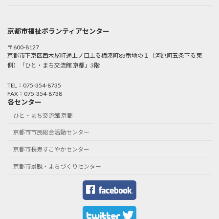
京都市福祉ボランティアセンター
〒600-8127
京都市下京区西木屋町通上ノ口上る梅湊町83番地の１（河原町五条下る東
側）「ひと・まち交流館 京都」3階
TEL：075-354-8735
FAX：075-354-8738
各センター
ひと・まち交流館 京都
京都市市民総合活動センター
京都市長寿すこやかセンター
京都市景観・まちづくりセンター