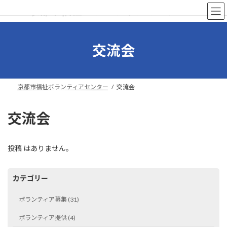
コ
ナ
京都市福祉ボランティアセンター
ン
ビ
テ
ゲ
ン
ー
ツ
シ
交流会
へ
ョ
ス
ン
キ
に
ッ
移
京都市福祉ボランティアセンター
交流会
プ
動
交流会
投稿 はありません。
カテゴリー
ボランティア募集 (31)
ボランティア提供 (4)