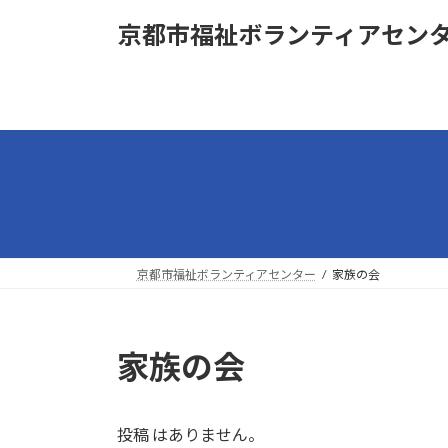
コ
ナ
京都市福祉ボランティアセン
ン
ビ
テ
ゲ
ン
ー
ツ
シ
へ
ョ
ス
ン
キ
に
ッ
移
プ
動
京都市福祉ボランティアセンター
家族の会
家族の会
投稿 はありません。