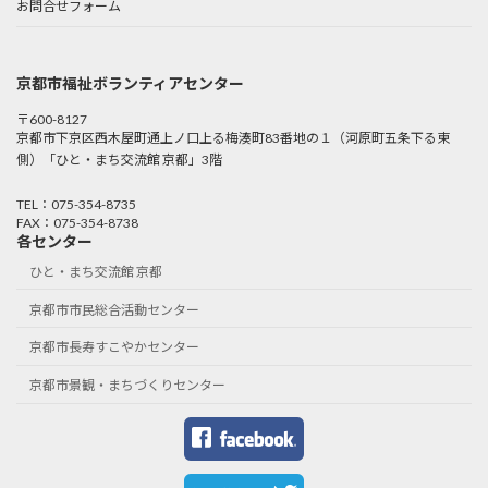
お問合せフォーム
京都市福祉ボランティアセンター
〒600-8127
京都市下京区西木屋町通上ノ口上る梅湊町83番地の１（河原町五条下る東
側）「ひと・まち交流館 京都」3階
TEL：075-354-8735
FAX：075-354-8738
各センター
ひと・まち交流館 京都
京都市市民総合活動センター
京都市長寿すこやかセンター
京都市景観・まちづくりセンター