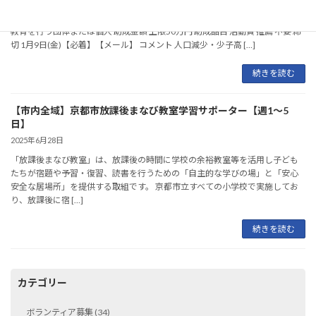
対象分野 社会福祉 対象 デザインを通じて地域づくり・まちおこし・子どもの
教育を行う団体または個人 助成金額 上限50万円 助成品目 活動費 推薦 不要 締
切 1月9日(金)【必着】【メール】 コメント ⼈⼝減少・少⼦⾼ […]
続きを読む
【市内全域】京都市放課後まなび教室学習サポーター【週1～5
日】
2025年6月28日
「放課後まなび教室」は、放課後の時間に学校の余裕教室等を活用し子ども
たちが宿題や予習・復習、読書を行うための「自主的な学びの場」と「安心
安全な居場所」を提供する取組です。 京都市立すべての小学校で実施してお
り、放課後に宿 […]
続きを読む
カテゴリー
ボランティア募集 (34)