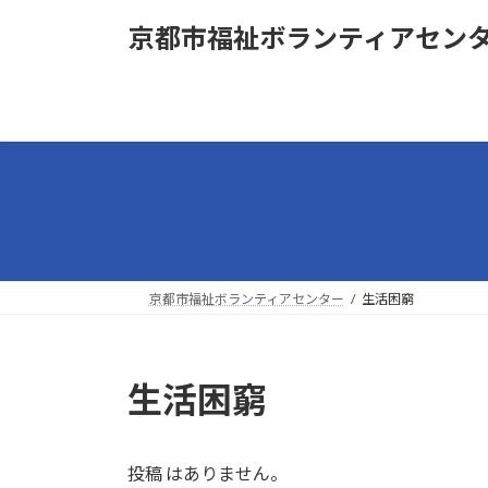
コ
ナ
京都市福祉ボランティアセン
ン
ビ
テ
ゲ
ン
ー
ツ
シ
へ
ョ
ス
ン
キ
に
ッ
移
プ
動
京都市福祉ボランティアセンター
生活困窮
生活困窮
投稿 はありません。