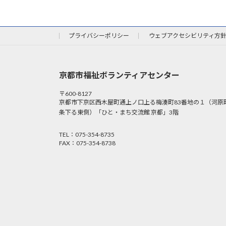
プライバシーポリシー
ウェブアクセシビリティ方
京都市福祉ボランティアセンター
〒600-8127
京都市下京区西木屋町通上ノ口上る梅湊町83番地の１（河原
条下る東側）「ひと・まち交流館 京都」3階
TEL：075-354-8735
FAX：075-354-8738