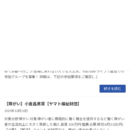
対象分野 障がい 対象 非営利法人または3年以上の活動実績があり2年以内に法
人化予定の任意団体 助成金額 上限400万円 助成品目 車両購入費・物品購入
費・施設工事費ほか 推薦 不要 締切 8月15日(土)【消印有効】【 […]
続きを読む
【中京区】演奏参加者募集「スマホ&タブレット合奏コンクール
」【11月21日(土)】
2026年3月28日
第6回 スマホ&タブレット合奏コンクール 『京奏~kyoso~3』 観光と演奏も兼
ねて京都へ行こう!会場に来れない人でも大丈夫、YouTube ライブで配信での
参加グループを募集！ 詳細は、下記の参加要項をご確認 […]
続きを読む
【障がい】小倉昌男賞【ヤマト福祉財団】
2025年10月10日
対象分野 障がい 対象 障がい者に積極的に働く機会を提供するなど働く障がい
者の生活向上に大きく貢献した個人 副賞 100万円 推薦 必要 締切 8月31日(月)
【必着】【郵送】 コメント 当財団では、障がい者の仕事づくり […]