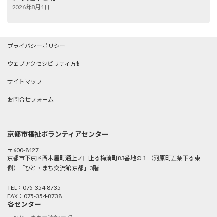
2026年8月1日
プライバシーポリシー
ウェブアクセシビリティ方針
サイトマップ
お問合せフォーム
京都市福祉ボランティアセンター
〒600-8127
京都市下京区西木屋町通上ノ口上る梅湊町83番地の１（河原町五条下る東
側）「ひと・まち交流館 京都」3階
TEL：075-354-8735
FAX：075-354-8738
各センター