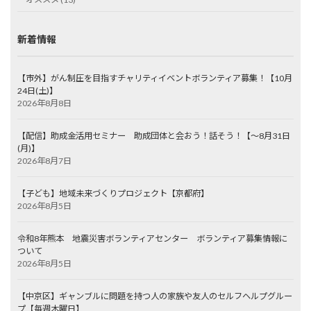
新着情報
【市外】がん制圧を目指すチャリティイベントボランティア募集！【10月
24日(土)】
2026年8月8日
【配信】助成金活用セミナー 助成団体と会おう！話そう！【～8月31日
(月)】
2026年8月7日
【子ども】地域未来づくりプロジェクト【京都府】
2026年8月5日
令和8年熊本 地震災害ボランティアセンター ボランティア募集情報に
ついて
2026年8月5日
【中京区】ギャンブルに問題を持つ人の家族や友人のセルフヘルプグルー
プ【毎週木曜日】