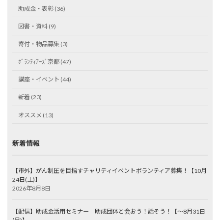
助成金・表彰 (36)
図書・資料 (9)
寄付・物品募集 (3)
ﾎﾞﾗﾝﾃｨｱｰｽﾞ京都 (47)
講座・イベント (44)
新着 (23)
オススメ (13)
新着情報
【市外】がん制圧を目指すチャリティイベントボランティア募集！【10月
24日(土)】
2026年8月8日
【配信】助成金活用セミナー 助成団体と会おう！話そう！【～8月31日