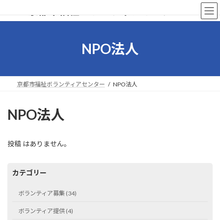
コ
ナ
京都市福祉ボランティアセンター
ン
ビ
テ
ゲ
ン
ー
ツ
シ
NPO法人
へ
ョ
ス
ン
キ
に
ッ
移
京都市福祉ボランティアセンター
NPO法人
プ
動
NPO法人
投稿 はありません。
カテゴリー
ボランティア募集 (34)
ボランティア提供 (4)