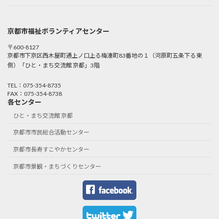
京都市福祉ボランティアセンター
〒600-8127
京都市下京区西木屋町通上ノ口上る梅湊町83番地の１（河原町五条下る東
側）「ひと・まち交流館 京都」3階
TEL：075-354-8735
FAX：075-354-8738
各センター
ひと・まち交流館 京都
京都市市民総合活動センター
京都市長寿すこやかセンター
京都市景観・まちづくりセンター