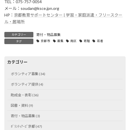
TEL：075-757-0054
メール：soudan@ksce.jpn.org
HP：
京都教育サポートセンター | 学習・家庭派遣・フリースクー
ル・居場所
寄付・物品募集
カテゴリー
京都市
募集
南区
寄贈
若者
タグ
カテゴリー
ボランティア募集 (34)
ボランティア提供 (4)
助成金・表彰 (36)
図書・資料 (9)
寄付・物品募集 (3)
ﾎﾞﾗﾝﾃｨｱｰｽﾞ京都 (47)