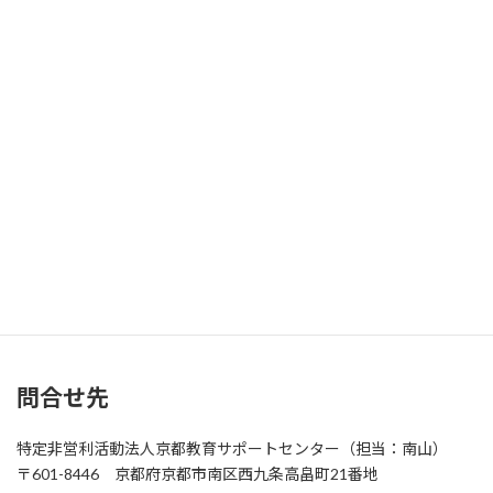
歩６分・「千本十条」徒歩３分
寄贈方法
【宅配】宅配便でのご寄贈は、送料もお願いしております。
【持参】受付時に相談
申込
電話またはメールにてお申込み。
(要：①名前、②連絡先)
問合せ先
特定非営利活動法人京都教育サポートセンター（担当：南山）
〒601-8446 京都府京都市南区西九条高畠町21番地