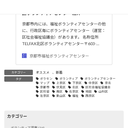
区ボランティアセンターマップで見てみよう!
区ボランティアセンター紹介
京都市内には、福祉ボランティアセンターの他
に、行政区毎にボランティアセンター（運営：
区社会福祉協議会）があります。 名称住所
TELFAX北区ボランティアセンター〒603-…
京都市福祉ボランティアセンター
オススメ
、
新着
カテゴリー
ボラセン
ボランティア
ボランティアセンター
タグ
マップ
上京区
下京区
中京区
京北
京都市
伏見区
北区
区社会福祉協議会
区社協
南区
右京区
地図
山科区
左京区
東山区
福祉
西京区
カテゴリー
ボランティア募集 (34)